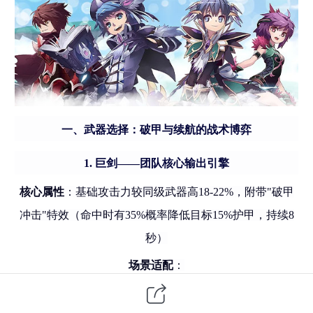
一、武器选择：破甲与续航的战术博弈
1. 巨剑——团队核心输出引擎
核心属性
：基础攻击力较同级武器高
18-22%，附带"破甲
冲击"特效（命中时有35%概率降低目标15%护甲，持续8
秒）
场景适配
：
团本攻坚：配合
"弱点打击"天赋，可对BOSS实现护甲穿
透覆盖率超60%